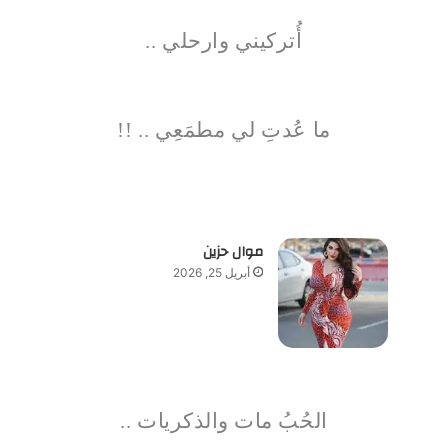
أُتركيني وارحلي ..
ما عُدتِ لي مطمَعِي .. !!
موال حزين
أبريل 25, 2026
الحُبُ مات والذكريات ..