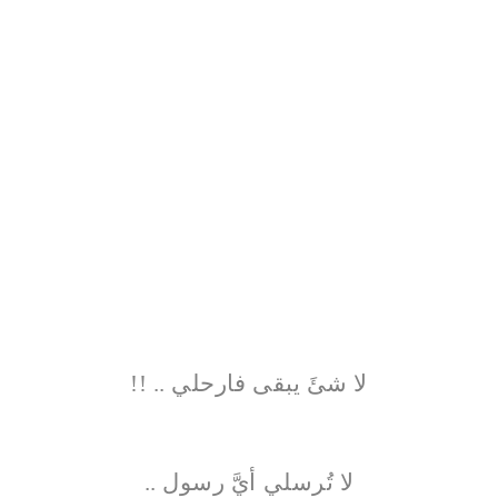
لا شئَ يبقى فارحلي .. !!
لا تُرسلي أيَّ رسول ..