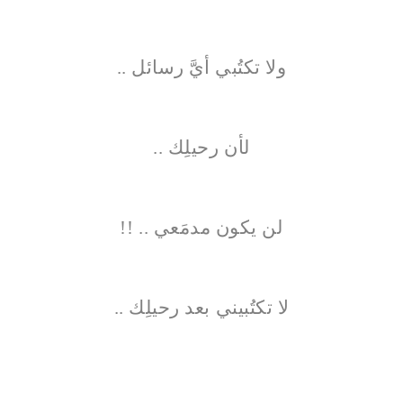
ولا تكتُبي أيَّ رسائل ..
لأن رحيلِك ..
لن يكون مدمَعي .. !!
لا تكتُبيني بعد رحيلِك ..