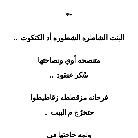
**
البنت الشاطره الشطوره أد الكتكوت
..
متنصحه أوي ونصاحتها
سُكر عنقود
..
فرحانه مزقططه زقاطيطوا
حتخرُج م البيت
..
ولمه حاجتها في