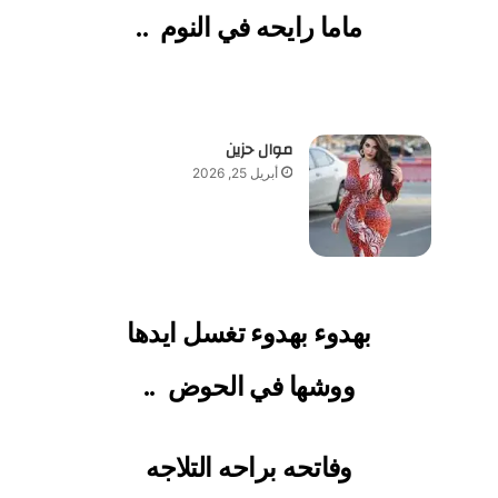
ماما رايحه في النوم
..
موال حزين
أبريل 25, 2026
بهدوء بهدوء تغسل ايدها
ووشها في الحوض
..
وفاتحه براحه التلاجه