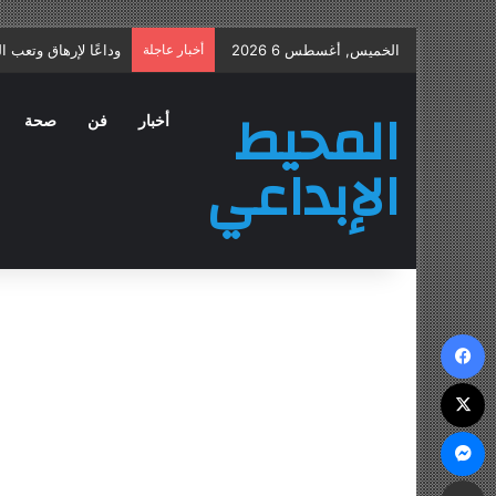
الخميس, أغسطس 6 2026
أخبار عاجلة
علاج التهاب البروستا
المحيط
أخبار
فن
صحة
الإبداعي
فيسبوك
‫X
ماسنجر
مشاركة عبر البريد