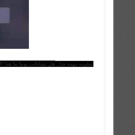
هل تساءلت يوما ما هذا ا
معلومه مهمه جدا.. 