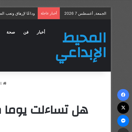
الجمعة, أغسطس 7 2026
أخبار عاجلة
علاج التهاب البروستات
المحيط
أخبار
فن
صحة
الإبداعي
ال
فيسبوك
هل تساءلت يوما م
‫X
ماسنجر
مشاركة عبر البريد