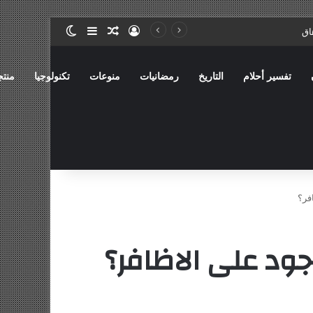
تسجيل الدخول
مقال عشوائي
إضافة عمود جانبي
الوضع المظلم
تفسير أحلام
التاريخ
رمضانيات
منوعات
تكنولوجيا
منتجات ش
فر؟
ود على الاظافر؟