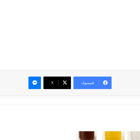
ماسنجر
فيسبوك
‫X