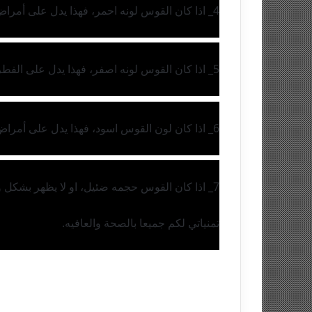
4_ اذا كان القوس لونه احمر، فهذا يدل على أمراض القلب والشرايين والأوعية الدموية.
5_ اذا كان القوس لونه اصفر، فهذا يدل على الفطريات الموجوده بالاظافر. 
6_ اذا كان لون القوس اسود، فهذا يدل على أمراض القلب والسرطان، أو الإصابة بتسمم المعادن، أو تسمم ناتج عن تعاطي المخدرات.
7_ اذا كان القوس حجمه ضئيل، او لا يظهر بشكل واضح، فهذا يدل على سوء الهضم، أونقص الحديد، أو نقص فيتامين ب١٢،،،؟ .
تمنياتي لكم جميعا بالصحة والعافيه.