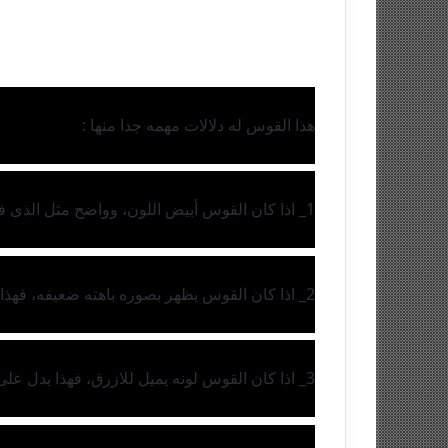
هذا القوس له دلالات مهمه جدا منها : 
1_ اذا كان القوس أبيض اللون، وواضح مثل الذى فى الصوره المرفقه مع المنشور، فهذا يدل على أنك تتمتع بصحه جيده
2_ اذا كان القوس يظهر بصوره باهته ضعيفه، فهذا يعنى أن صحتك ليست على مايرام، وينبغي الإنتباه لنفسك.
3_ اذا كان القوس لونه يميل للازرق، فهذا يدل على مرض السكرى