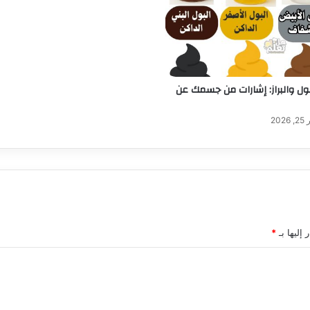
بول والبراز: إشارات من جسمك عن
202
 إليها بـ
*