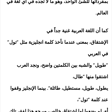
بمفرداتها للشئ الواحد، وهو ما لا تجده في أي لغة في
العالم.
كما أن اللغة العربية غنية جداً في
الإشتقاق، بمعنى عندما نأخذ كلمة انجليزية مثل “تول”
في العربي
“طويل” والشبه بين الكلمتين واضح، ونجد العرب
اشتقوا منها “طال،
يطول، طويل، مستطيل، طائلة”. بينما الإنجليز وقفوا
عند كلمة “تول”،
أي لم يضعوا لها اشتقاق خالص، ويرجع هذا لفقر تلك