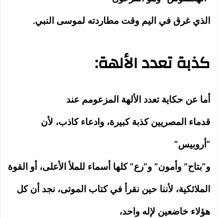
الذي غرق في اليم وقت مطاردته لموسى النبي.
كذبة تعدد الألهة:
أما عن حكاية تعدد الألهة المزعومم عند
قدماء المصريين كذبة كبيرة، وادعاء كاذب، لأن
“أروبيس”
و”بتاح” وأمون” و”رع” كلها أسماء للملأ الأعلى، أو القوة
الملائكية، لأننا حين نقرأ في كتاب الموتى، نجد أن كل
هؤلاء خاضعين لإله واحد،