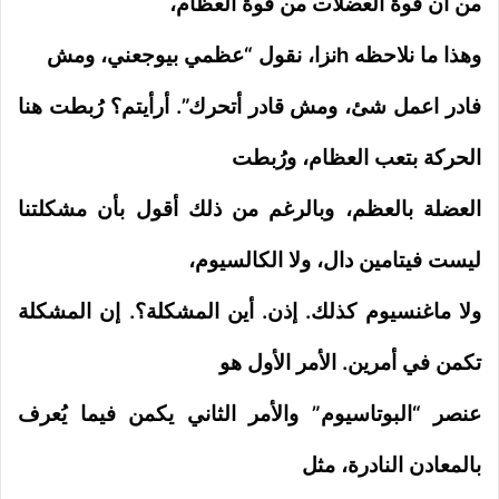
من أن قوة العضلات من قوة العظام،
وهذا ما نلاحظه hنزا، نقول “عظمي بيوجعني، ومش
فادر اعمل شئ، ومش قادر أتحرك”. أرأيتم؟ رُبطت هنا
الحركة بتعب العظام، ورُبطت
العضلة بالعظم، وبالرغم من ذلك أقول بأن مشكلتنا
ليست فيتامين دال، ولا الكالسيوم،
ولا ماغنسيوم كذلك. إذن. أين المشكلة؟. إن المشكلة
تكمن في أمرين. الأمر الأول هو
عنصر “البوتاسيوم” والأمر الثاني يكمن فيما يُعرف
بالمعادن النادرة، مثل