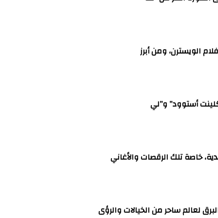
لام الويسترن، ومن أبرز
كلينت أستوود” و”لي
ية، خاصة تلك الرقصات والأغاني
برق لعالم ساحر من الخيالات والرؤى