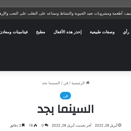
ا: ماذا يصف الطبيب؟ وما الأخطاء الشائعة التي تؤخر الشفاء؟
رأي
وصفات طبيعية
إحذر هذه الأفعال
مطبخ
فيتامينات ومعادن
الرئيسية
/
فن
/
السينما بجد
فن
السينما بجد
أبريل 28, 2022
آخر تحديث: أبريل 28, 2022
0
16
2 دقائق