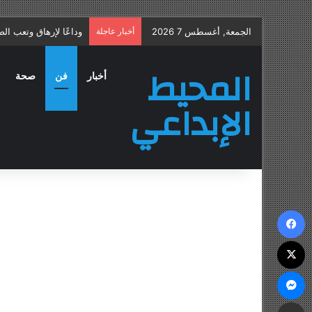
الجمعة, أغسطس 7 2026
أخبار عاجلة
علاج التهاب البروستات
المحيط
أخبار
فن
صحة
الإبداعي
فيسبوك
‫X
ماسنجر
مشاركة عبر البريد