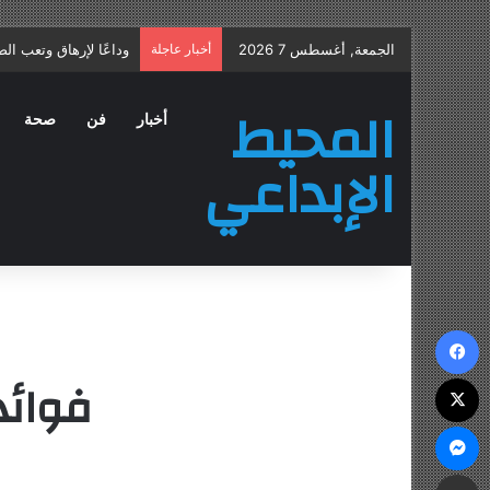
الجمعة, أغسطس 7 2026
أخبار عاجلة
علاج التهاب البروستات
المحيط
أخبار
فن
صحة
الإبداعي
فيسبوك
فوائد
‫X
ماسنجر
مشاركة عبر البريد