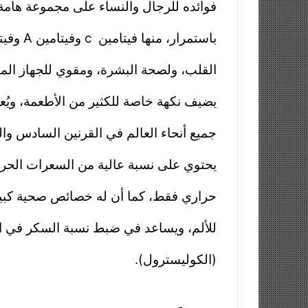
فوائده للرجال والنساء على مجموعة هامة 
باستمرار، منها فيتامين
c
وفيتامين
A
وفيت
القلب، ولصحة البشرة، ومقوي للجهاز المن
يضيف نكهة خاصة للكثير من الأطعمة، ويُع
جميع أنحاء العالم في القرنين السادس والس
يحتوي على نسبة عالية من السعرات الحرارية، فكل 100 جرام منه، ت
حراري فقط، كما أن له خصائص صحية كبير
للألم، ويساعد في ضبط نسبة السكر في الد
(الكوليسترول).