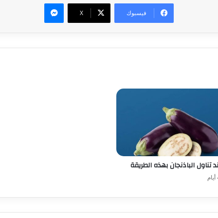
ماسنجر
فيسبوك
‫X
د تناول الباذنجان بهذه الطريقة