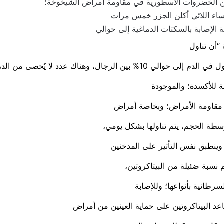
د من الخضروات الأسطورية في مقاومة أمراض الشيخوخة؛
ساء اللائي أكلن الجزر خمس مرات
الإصابة بالسكتات الدماغية إلى حوالي
“أن تناول
دد لا يُحصى من الدراسات التي سلطت الأضواء
مة للأكسدة؛ والموجودة
 مقاومة الأمراض؛ وبخاصة أمراض
سطة الحجم، يتم تناولها بشكل يومي،
وينطبق نفس التأثير على المدخنين
م نسبة ضئيلة من البيتاكروتين،
سرطانية بأنواعها؛ وللإصابة
ساعد البيتاكروتين على حماية العينين من أمراض