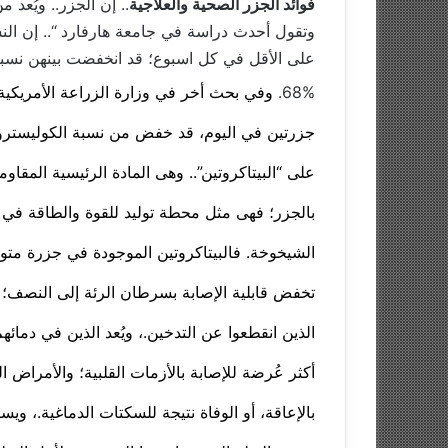
فوائد الجزر الصحية والعلاجية
.. إن الجزر.. ويُع
وتقول أحدث دراسة في جامعة هارفارد “.. إن الن
على الأقل في كل اسبوع؛ قد انخفضت بينهن نسبة 
68%.
وفي بحث أخر في وزارة الزراعة الأمريكية 
جزرتين في اليوم، قد خفض من نسبة الكوليسترول في الدم إلى حوالي 10% بين الرجال، وهناك ع
على “البيتاكروتين”.. وهى المادة الرئيسية المقاو
بالجزر؛ فهى مثل محطة توليد للقوة والطاقة في
الشيخوخة. فالبيتاكروتين الموجودة في جزرة متو
تخفض قابلية الإصابة بسرطان الرئة إلى النصف؛ 
الذين انقطعوا عن التدخين.، ويُعد الذين في دمائه
أكثر عُرضة للإصابة بالأزمات القلبية؛ والأمراض ال
بالإعاقة، أو الوفاة نتيجة للسكتات الدماغية.، وي