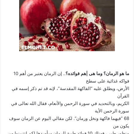
ما هو الرمان؟ وما هى |هم فوائده؟
.. إن الرمان يعتبر من أهم 10
فواكه غذائية على سطح
الأرض، ويطلق عليه “الفاكهة المقدسة”، لإنه قد تم ذكر إسمه في
القرآن
الكريم، وبالتحديد في سورة الرحمن والأنعام، فقال الله تعالى في
سورة الرحمن الأية
68 “فيهما فاكهة ونخل ورمان”. لكن مقالي اليوم عن الرمان سوف
يكون من
منظور طبي، فهناك 10 فوائد طبية للرمان سأوردها لكم لتتبينوا من