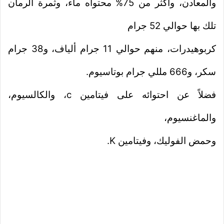
والمعادن، وأكثر من 75% محتواه ماء، وثمرة الرمان
تلك بها حوالي 52 جرام
كربوهيدرات، منهم حوالي 11 جرام ألياف، و38 جرام
سكر، و666 مللي جرام بوتاسيوم.
فضلاً عن احتوائه على فيتامين
c
، والكالسيوم،
والماغنسيوم،
وحمض الفوليك، وفيتامين
K
.