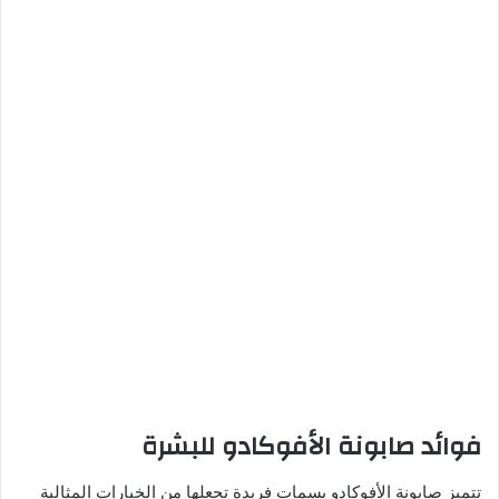
فوائد صابونة الأفوكادو للبشرة
تتميز صابونة الأفوكادو بسمات فريدة تجعلها من الخيارات المثالية