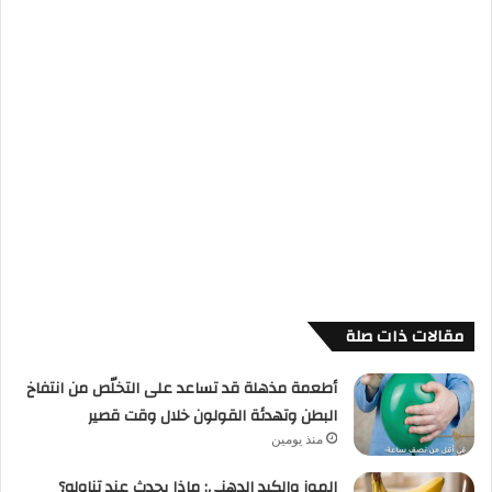
فإن كوب واحد من الباذنجان
المقلي يحتوي على قرابة 400 سعر حراري،
ومن
الأفضل أن يتم وضع
الباذنجان في الفرن مع رشة برشة من زيت الزيتون
والبهارات وتقديمه، وهو ما يتناسب
مع متبعي الحميات الغذائية.
مقالات ذات صلة
أطعمة مذهلة قد تساعد على التخلّص من انتفاخ
البطن وتهدئة القولون خلال وقت قصير
منذ يومين
الموز والكبد الدهني: ماذا يحدث عند تناوله؟