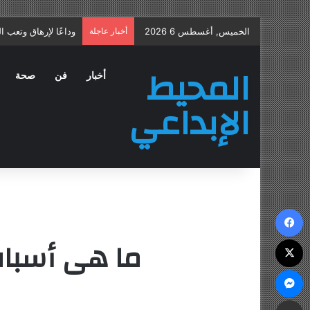
الخميس, أغسطس 6 2026
أخبار عاجلة
علاج التهاب البروستا
المحيط
أخبار
فن
صحة
الإبداعي
فيسبوك
ما هى أسباب 
‫X
ماسنجر
مشاركة عبر البريد