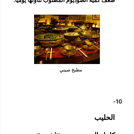
ضعف كمية الصوديوم المطلوب تناولها يومياً.
مطبخ صيني
10-
الحليب