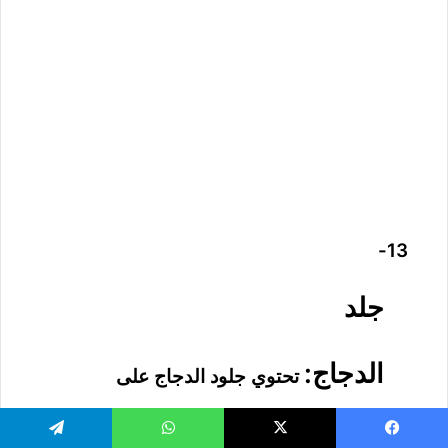
13-
جلد
الدجاج:
تحتوي جلود الدجاج على
كمية كبيرة من الدهون المشبعة، حتى إذا لم يتم
يسبوك
‫X
واتساب
تيلقرام