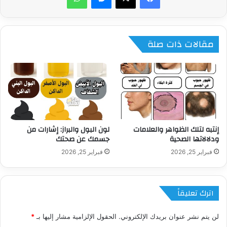
مقالات ذات صلة
إنتبه لتلك الظواهر والعلامات
لون البول والبراز: إشارات من
ودلالاتها الصحية
جسمك عن صحتك
فبراير 25, 2026
فبراير 25, 2026
اترك تعليقاً
لن يتم نشر عنوان بريدك الإلكتروني.
الحقول الإلزامية مشار إليها بـ
*