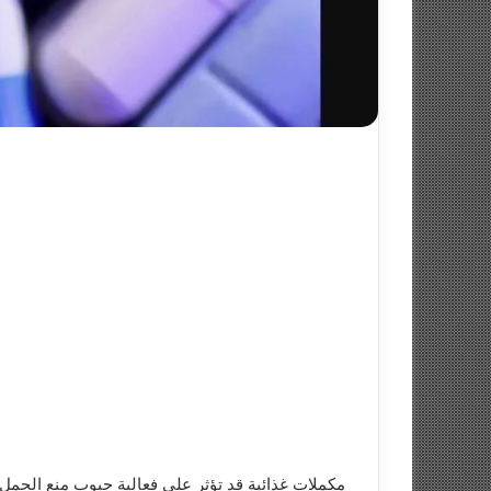
مكملات غذائية قد تؤثر على فعالية حبوب منع الحمل