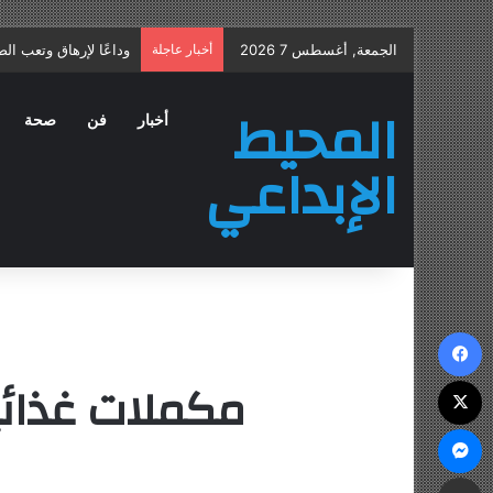
الجمعة, أغسطس 7 2026
أخبار عاجلة
علاج التهاب البروستات
المحيط
أخبار
فن
صحة
الإبداعي
فيسبوك
مكملات غذائي
‫X
ماسنجر
مشاركة عبر البريد