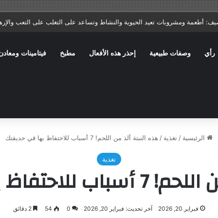
ا: ماذا يصف الطبيب؟ وما الأخطاء الشائعة التي تؤخر الشفاء؟
رأي
وصفات طبيعية
إحذر هذه الأفعال
مطبخ
فيتامينات ومعادن
الرئيسية
/
تغذية
/
هذه النبتة ألذ من اللحم! 7 أسباب للاحتفاظ بها في حديقتك
تغذية
حتفاظ بها في حديقتك
فبراير 20, 2026
آخر تحديث: فبراير 20, 2026
0
54
2 دقائق