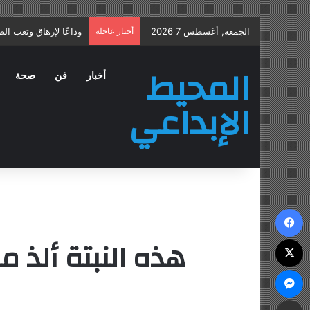
الجمعة, أغسطس 7 2026
أخبار عاجلة
علاج التهاب البروستات
المحيط
أخبار
فن
صحة
الإبداعي
فيسبوك
هذه النبتة ألذ من اللحم! 7 أسباب للا
‫X
ماسنجر
مشاركة عبر البريد