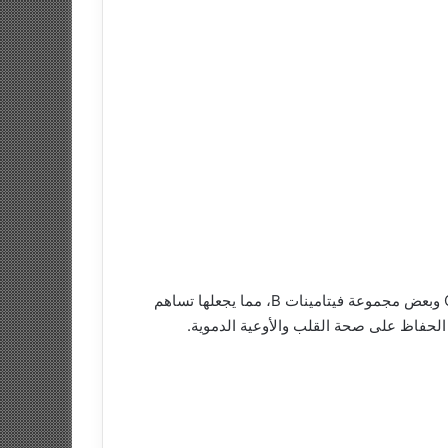
تُعد هذه النبتة مصدرًا غنيًا بالفيتامينات والمعادن الضرورية لجسم الإنسان. فهي تحتوي على كميات وفيرة من الفيتامينات A وC وبعض مجموعة فيتامينات B، مما يجعلها تساهم
ي الحفاظ على صحة القلب والأوعية الدموية.