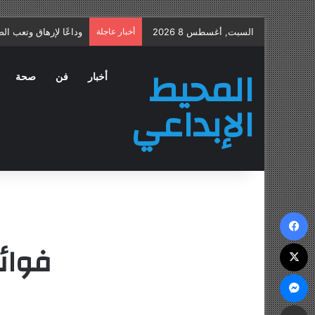
السبت, أغسطس 8 2026
أخبار عاجلة
علاج التهاب البروستات
المحيط
أخبار
فن
صحة
الإبداعي
فيسبوك
فوائ
‫X
ماسنجر
مشاركة عبر البريد