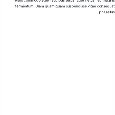
Rsus commodo eget faucibus tellus. Eget netus nec magnis
fermentum. Diam quam quam suspendisse vitae consequat
phasellus.