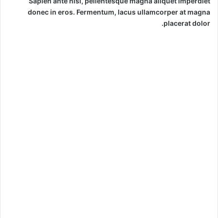
Sapien ante nisi, pellentesque magna aliquet imperdiet
donec in eros. Fermentum, lacus ullamcorper at magna
placerat dolor.