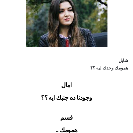
شايل
همومك وحدك ليه ؟؟
امال
وجودنا ده جنبك ايه ؟؟
قسم
همومك ..