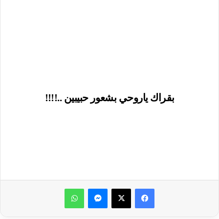
بقراك ياروحي بشعور حبيبين ..!!!!
ماسنجر
واتساب