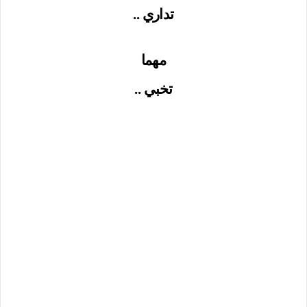
تداري ..
مهما
تخبي ..