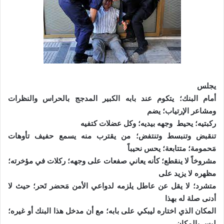
يجلس
أمام البنك؛ يتكوم عند بابه الكبير المدجج بالحراس والنظرات
ومشاعر الإرتياب؛ يضم
ركبتيه؛ يحيط
وجهه بيديه؛ وكل عضلات كتفيه
تنقبض وتنبسط وتنتفض؛ من يقترب منه يسمع حفيف تأوهات
مَحمومة؛ متتابعة؛ يحس نحيباً
مشروخاً لا ينقطع؛ كأنه يعاني صفعات على وجهه؛ ركلات في مؤخرته؛
مظهره لا يزيد على
متشرد؛ لا يقل عن عاطل يلزمه لدواعي الأمن مَحضر تَحر؛ حيث لا
أدنى صلة له بهذا
المكان الذي اختاره ليبكي على بابه؛ مع أن مدخل هذا البنك أو غيره؛
ليس بالمكان