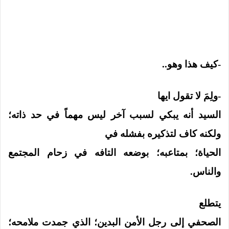
-كيف هذا وهو..
-ولِمَ لا تقول ايها
السيد أنه يبكي لسبب آخر ليس مهماً في حد ذاته؛
ولكنه كاف لتذكيره بفشله في
الحياة؛ بمتاعبه؛ بوضعه التافه في زحام المجتمع
والناس.
يتطلع
الصحفي إلى رجل الأمن البدين؛ الذي جمدت ملامحه؛