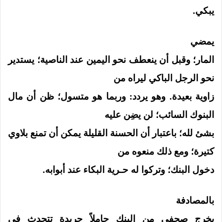
يبكي.
يمضي
المار؛ وقبل أن ينعطف نحو اليمين عند الناصية؛ يستدير
نحو الرجل الباكي ليراه من
زاوية بعيدة. وهو يردد: وربما هو متسول؛ ظن أن مال
البنوك السائب؛ لن يضِن عليه
بشئ لله؛ باعتبار أن الحسنة القليلة يمكن أن تمنع بلاوي
كتيرة؛ ومع ذلك منعوه من
دخول البنك؛ وتركوا له حـرية البكاء عند أبوابه.
بالمصادفة
يخرج صحفي من البنك حاملاً جريدة تتحدث في