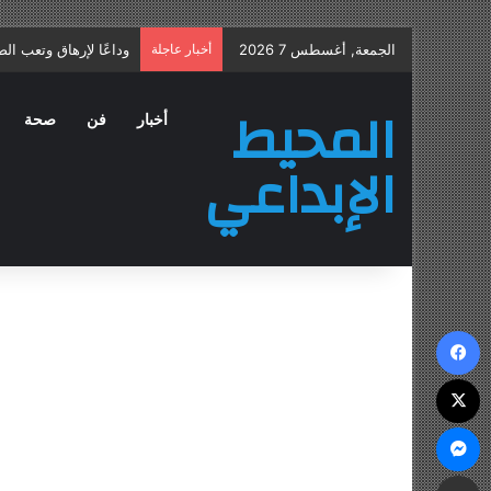
الجمعة, أغسطس 7 2026
أخبار عاجلة
علاج التهاب البروستات
المحيط
أخبار
فن
صحة
الإبداعي
فيسبوك
‫X
ماسنجر
مشاركة عبر البريد