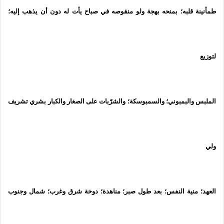
طمأنينة قلبه؛ بمنحه بهجة ولو منقوصه في صباح يأت له دون أن يذهب إليه؛
لتوزيع
الملبس والبمبوني؛ والسمبوسكة؛ والشرّبات على الصغار والكبار بشري تشريف
ولي
العهد؛ منية النفس؛ بعد طول صبر؛ مناهدة؛ دوخة شرق وغرب؛ شمال وجنوب