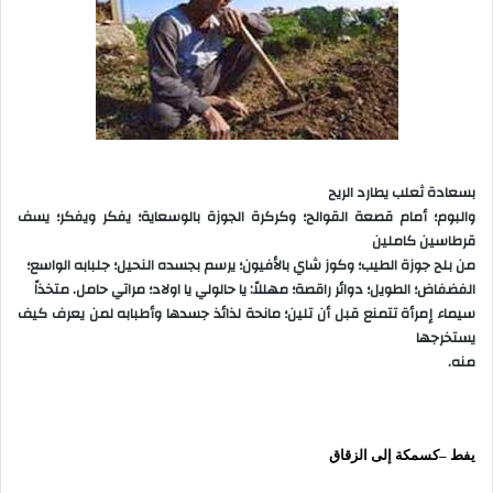
بسعادة ثعلب يطارد الريح
والبوم؛ أمام قصعة القوالح؛ وكركرة الجوزة بالوسعاية؛ يفكر ويفكر؛ يسف
قرطاسين كاملين
من بلح جوزة الطيب؛ وكوز شاي بالأفيون؛ يرسم بجسده النحيل؛ جلبابه الواسع؛
الفضفاض؛ الطويل؛ دوائر راقصة؛ مهللاً: يا حالولي يا اولاد؛ مراتي حامل. متخذاً
سيماء إمرأة تتمنع قبل أن تلين؛ مانحة لذائذ جسدها وأطبابه لمن يعرف كيف
يستخرجها
منه.
يفط –كسمكة إلى الزقاق