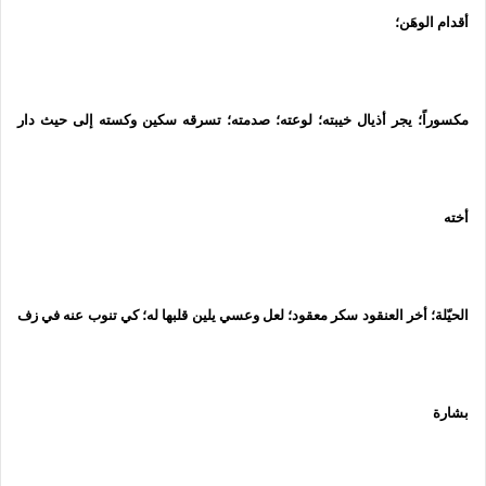
أقدام الوهَن؛
مكسوراً؛ يجر أذيال خيبته؛ لوعته؛ صدمته؛ تسرقه سكين وكسته إلى حيث دار
أخته
الحيّلة؛ أخر العنقود سكر معقود؛ لعل وعسي يلين قلبها له؛ كي تنوب عنه في زف
بشارة