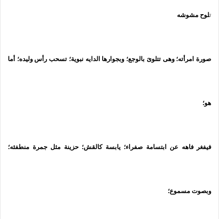
ت
لوح مشوشه
صورة امرأته؛ وهى تتلوىَ بالوجع؛ وبجوارها الدايه نبوية؛ تسحب رأس وليده؛ أما
هو؛
فيفغر فاهه عن ابتسامة صفراء؛ يابسة كالقش؛ حزينة مثل جمرة منطفئه؛
وبصوت مسموع؛