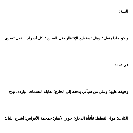
النبتة؛
ولكن ماذا يفعل؟. وهل تستطيع الإنتظار حتى الصباح؟. كل أسراب النمل تسري
في دمه؛
وخوفه عليها؛ وعلى من سيأتي يدفعه إلى الخارج؛ تقابله النسمات الباردة؛ نباح
الكلاب؛ مواء القطط؛ قأقأة الدجاج؛ خوار الأبقار؛ حمحمة الأفراس؛ أشباح الليل؛