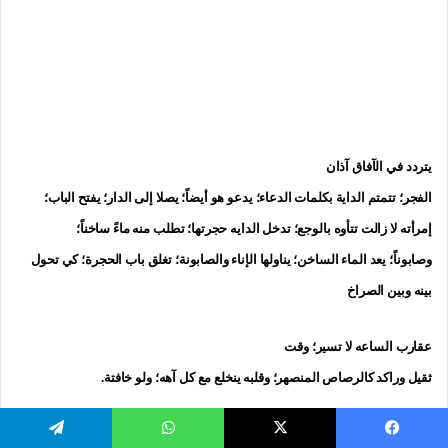
يتردد في الآفاق آذان
الفجر؛ تتمتم الداية بكلمات الدعاء؛ يدعو هو أيضاً؛ يصلا إلى الدار؛ يفتح الباب؛
إمرأته لا زالت تتأوه بالوجع؛ تدخل الدايه حجرتها؛ تطلب منه ماءً ساخناً؛
وصابوناً؛ يعد الماء الساخن؛ يناولها الإناء والصابونة؛ تغلق باب الحجرة؛ كي تحول
بينه وبين الصراخ
عقارب الساعه لا تسير؛ وقت
ثقيل وراكد كالرصاص المنصهر؛ وقلبه ينخلع مع كل آهه؛ ولو خافتة.
يسبوك
‫X
واتساب
تيلقرام