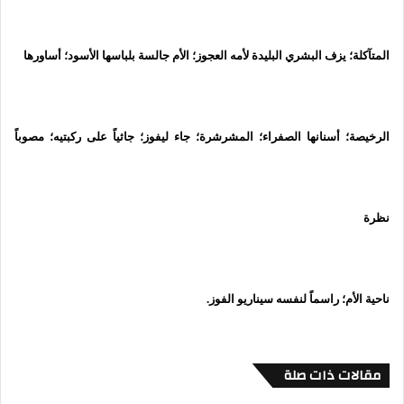
المتآكلة؛ يزف البشري البليدة لأمه العجوز؛ الأم جالسة بلباسها الأسود؛ أساورها
الرخيصة؛ أسنانها الصفراء؛ المشرشرة؛ جاء ليفوز؛ جاثياً على ركبتيه؛ مصوباً
نظرة
ناحية الأم؛ راسماً لنفسه سيناريو الفوز.
مقالات ذات صلة