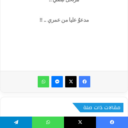
مدعوُُ عليا من عمري .. !!
ماسنجر
واتساب
مقالات ذات صلة
يسبوك
‫X
واتساب
تيلقرام