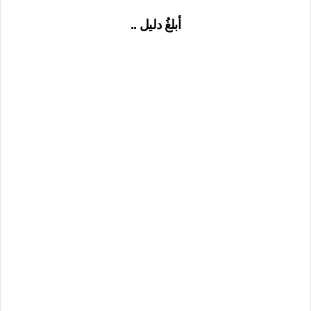
أبلغُ دليل ..