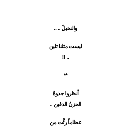
والنخيلْ .. ..
ليست مثلنا تلين
.. !!
**
أنظروا جذوةُ
الحزنُ الدفين ..
عظاماً رثَّت من