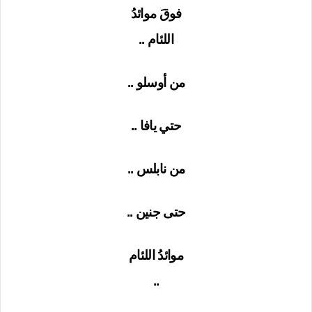
فوقَ موائدُ
اللئام ..
من أوسلو ..
حتي يافا ..
من نابلس ..
حتى جنين ..
موائدُ اللئام
..