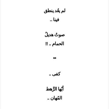
لم يعُد ينطق
فينا ..
صوتُ هديلُ
الحمام .. !!
**
كفى ..
أيُها الرَّهط
المُهان ..