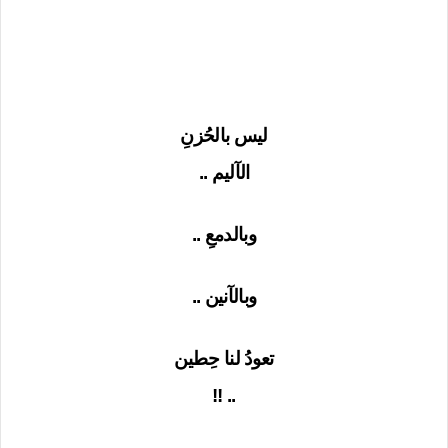
ليس بالحُزنِ
الآليم ..
وبالدمعِ ..
وبالآنين ..
تعودُ لنا حِطين
.. !!