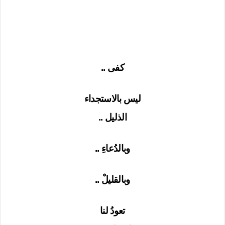
كفى ..
ليس بالاستجداء
الذليل ..
وبالدُعاءِ ..
وبالقليلْ ..
تعودُ لنا