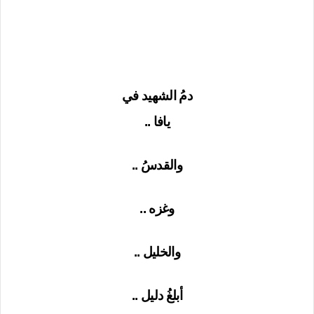
دمُ الشهيد في
يافا ..
والقدسُ ..
وغزه ..
والخليل ..
أبلغُ دليل ..