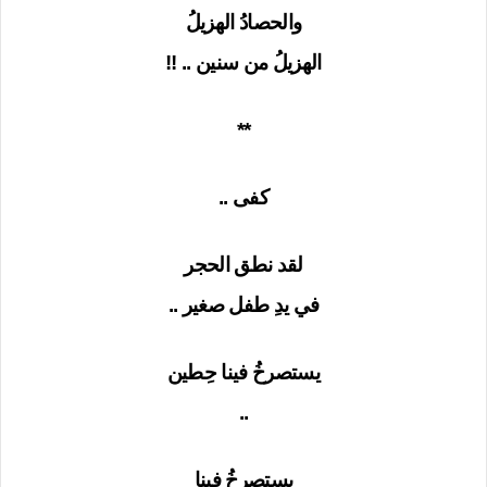
والحصادُ الهزيلُ
الهزيلُ من سنين .. !!
**
كفى ..
لقد نطق الحجر
في يدِ طفل صغير ..
يستصرخُ فينا حِطين
..
يستصرخُ فينا