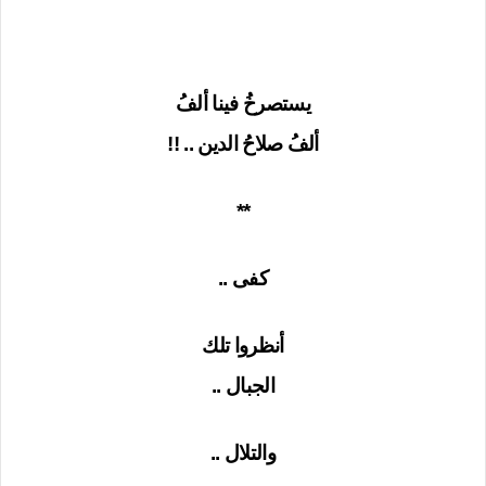
يستصرخُ فينا ألفُ
ألفُ صلاحُ الدين .. !!
**
كفى ..
أنظروا تلك
الجبال ..
والتلال ..