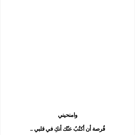
وامنحيني
فُرصة أن أكتُبُ عنّك أنكِ في قلبي ..