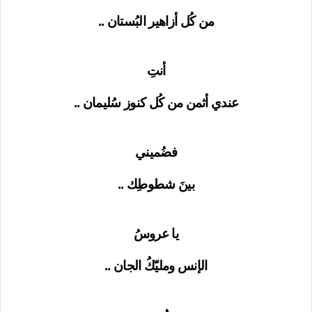
من كُل أزاهير البُستان ..
أنتِ
عندي أثمن من كُل كنوز سُليمان ..
فضُميني
بينَ شطوطِك ..
يا عروسُ
الإنس ومليّكُ الجان ..