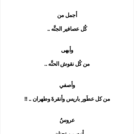
أجمل من
كُل عصافير الجنَّه ..
وأبهى
من كُل نقوش الحنَّه ..
وأصفي
من كل عطَور باريس وأنقرةَ وطهران .. !!
عروسُُ
أنتِ من تحنان ..