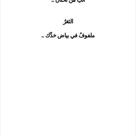
الثغرُ
ملفوفُ في بياض خدِّك ..