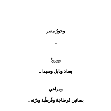
وحورُ مِصر
..
وورودُ
بغدادَ وبابل وصيدا ..
ومراعي
بساتين قَرطاجَةَ وقُرطُبةَ ودرّنه ..