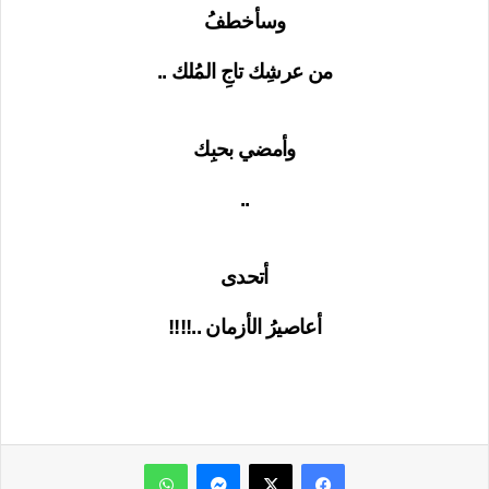
وسأخطفُ
من عرشِك تاجِ المُلك ..
وأمضي بحبِك
..
أتحدى
أعاصيرُ الأزمان ..!!!!
ماسنجر
واتساب