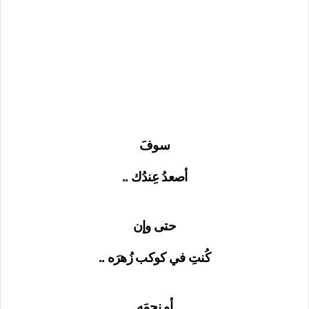
سوفَ
أصعدُ عِندُك ..
حتى وإن
كُنتِ في كوكب زُهرَه ..
أو نجمَه