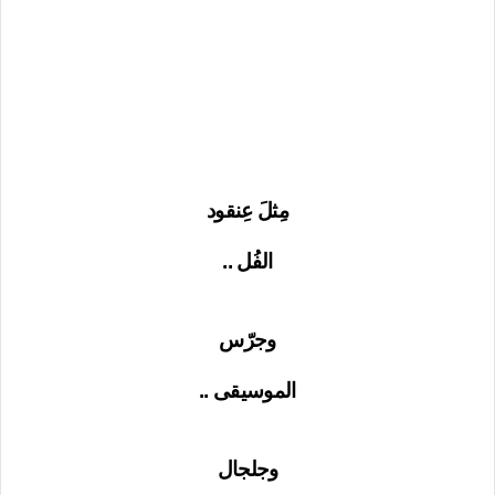
مِثلَ عِنقود
الفُل ..
وجرّس
الموسيقى ..
وجلجال