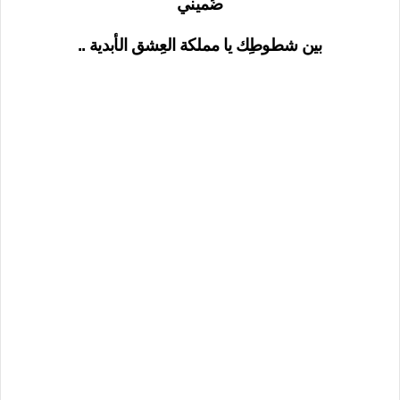
ضُميني
بين شطوطِك يا مملكة العِشق الأبدية ..