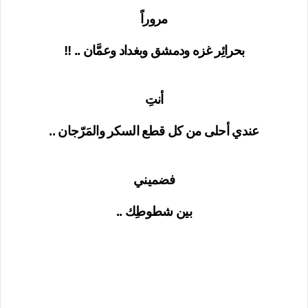
مروراً
بحرائِر غزه ودمشق وبغداد وعمَّان .. !!
أنتِ
عندي أحلى من كل قطع السكر والمَرّجان ..
فضميني
بين شطوطِك ..