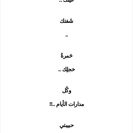
شَفتك
..
حَمرةُ
خجلِك ..
وكُل
مدارات الأيام ..!!
حبيبتي