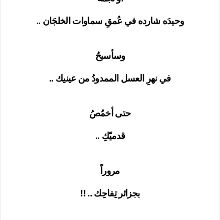
وحيدَه شارده في عُمقِ سماوات الخلجَان ..
وسأسبحُ
في نهرِ العسل الممدودُ من عينيك ..
حتى أخمُصُ
قدميّكِ ..
مروراً
بجزائر تِفاحِك .. !!