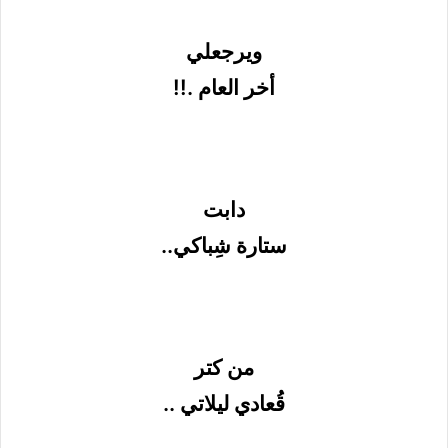
ويرجعلي
أخر العام .!!
دابت
ستارة شِباكي..
من كتر
قُعادي ليلاتي ..