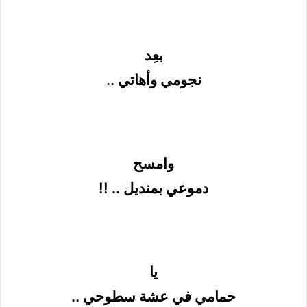
بعِد
نجومي وأهاتي ..
وامسح
دموعي بمنديل .. !!
يا
حمامي في عشة سطوحي ..