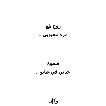
روح بلغ
مره محبوبي ..
قسوة
حياتي في غيابو ..
وكإن