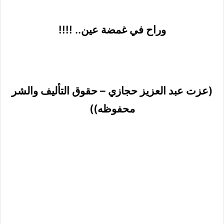
وراح في غمضة عين.. !!!!
(عزت عبد العزيز حجازي – حقوق التأليف والشر
محفوظه))