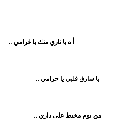
أ
ه يا ناري منك يا غرامي ..
يا سارق قلبي يا حرامي ..
من يوم مخبط على داري ..