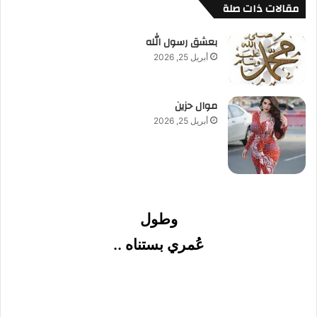
مقالات ذات صلة
بعشق رسول الله
أبريل 25, 2026
موال حزين
أبريل 25, 2026
وطول
عُمري بستناه ..