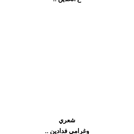
شعري
وغرامي فدادين ..