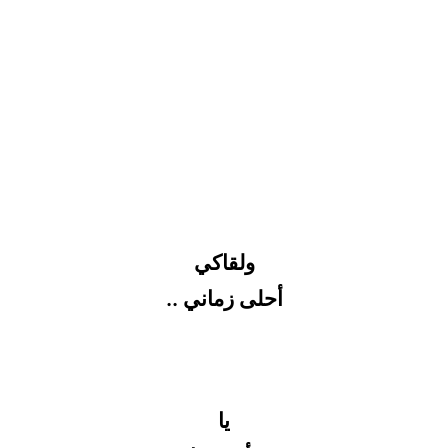
ولقاكي
أحلى زماني ..
يا