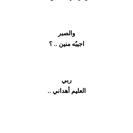
والصبر
اجيبُه منين .. ؟
ربي
العليم أهداني ..