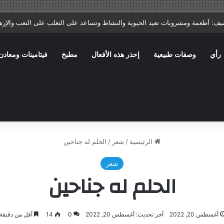
ا: ماذا يصف الطبيب؟ وما الأخطاء الشائعة التي تؤخر الشفاء؟
رأي
وصفات طبيعية
إحذر هذه الأفعال
مطبخ
فيتامينات ومعادن
الرئيسية
/
شعر
/
الحلم له جناحين
شعر
الحلم له جناحين
أغسطس 20, 2022
آخر تحديث: أغسطس 20, 2022
0
14
أقل من دقيقة