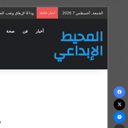
الجمعة, أغسطس 7 2026
أخبار عاجلة
علاج التهاب البروستات
المحيط
أخبار
فن
صحة
الإبداعي
فيسبوك
‫X
ماسنجر
مشاركة عبر البريد