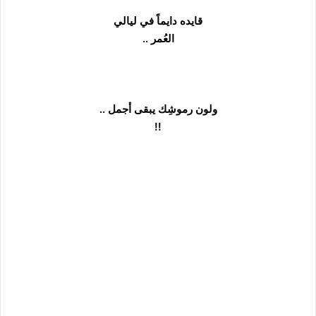
قايده دايماً في ليالي
العُمر ..
ولون رموشِك يبقى أجمل ..
!!