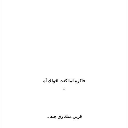
فاكره لما كنت اقولك أه
..
قربي منك زي جنه ..