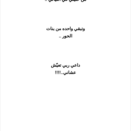
وتبقي واحده من بنات
الحور ..
داعي ربي تعيّش
عشاني..!!!!