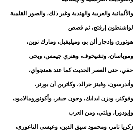
والألمانية والعربية والهندية وغير ذلك، والصور القلمية
لواشنطون إرفتج، ثم قصص
هوثورن وإدجار ألن بو، وميليفيل، ومارك توين،
وموباسان، وتشيخوف، وهنري جيمس، ويحى
حقي، حتى العصر الحديث كما عند همنجواي،
وأندرسون، وفيتز جرالد، وكاترين آن بورتر،
وفوكنر، ودزن ابدايك، وجون جيفر، وأكونورومالامود،
وإيودورا، ويلثي، ومن العرب
زكريا تامر، ومحمود سيق الدين، وعيسى الناعوري،