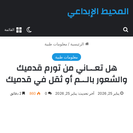
المحيط الإبداعي
بحث عن
الوضع المظلم
القائمة
الرئيسية
/
معلومات طبية
معلومات طبية
هل تعـ.ـاني من تورم قدميك
والشعور بالـ.ـم أو ثقل في قدميك
يناير 25, 2026
آخر تحديث: يناير 25, 2026
0
860
2 دقائق