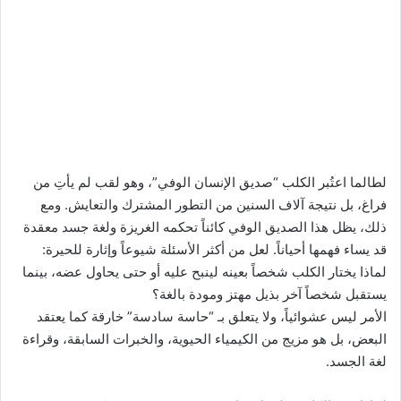
لطالما اعتُبر الكلب “صديق الإنسان الوفي”، وهو لقب لم يأتِ من
فراغ، بل نتيجة آلاف السنين من التطور المشترك والتعايش. ومع
ذلك، يظل هذا الصديق الوفي كائناً تحكمه الغريزة ولغة جسد معقدة
قد يساء فهمها أحياناً. لعل من أكثر الأسئلة شيوعاً وإثارة للحيرة:
لماذا يختار الكلب شخصاً بعينه لينبح عليه أو حتى يحاول عضه، بينما
يستقبل شخصاً آخر بذيل مهتز ومودة بالغة؟
الأمر ليس عشوائياً، ولا يتعلق بـ “حاسة سادسة” خارقة كما يعتقد
البعض، بل هو مزيج من الكيمياء الحيوية، والخبرات السابقة، وقراءة
لغة الجسد.