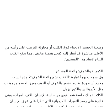
وضعية الجسم: الانحناء فوق الكلب أو محاولة التربيت على رأسه من
الأعلى مباشرة قد يُنظر إليه كفعل هيمنة مخيف، مما يدفع الكلب
للنباح لإبعاد هذا “المعتدي”.
الكيمياء والخوف: رائحة المشاعر
هل سمعت يوماً عبارة “الكلاب تشم رائحة الخوف”؟ هذه ليست
مجرد أسطورة. عندما نشعر بالخوف أو التوتر، يفرز الجسم هرمونات
مثل الأدرينالين والكورتيزول.
الكلاب تملك حاسة شم أقوى من حاسة الإنسان بآلاف المرات، وهي
قادرة على رصد التغيرات الكيميائية التي تطرأ على عرق الإنسان
عند شعوره بالقلق. عندما يكتشف الكلب هذه الروائح، قد يشعر