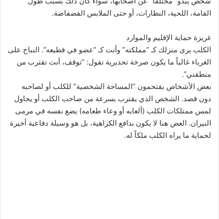
شخص يبدو “مختلفاً” عن أصحابها، سواء كان ذلك بسبب طول
القامة، اللحية، النظارات، أو حتى الملابس الفضفاضة.
غريزة حماية الإقليم والموارد
الكلب يرى منزلك كـ “مملكته” وأنت كـ “عضو في قطيعه”. النباح على
الغرباء غالباً ما يكون صرخة تحذيرية تقول: “توقف، أنت تقترب من
منطقتي”.
بعض الأشخاص يقتحمون “المساحة الشخصية” للكلب أو لصاحبه
دون قصد. الشخص الذي يقترب بسرعة من صاحب الكلب أو يحاول
لمس ممتلكات الكلب (ألعابه أو وعاء طعامه) يضع نفسه في مرمى
النيران. العض هنا لا يكون بدافع الكراهية، بل هو وسيلة دفاعية أخيرة
لحماية ما يراه الكلب ملكاً له.