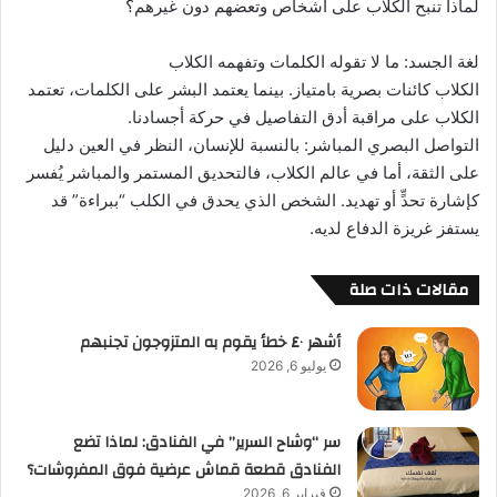
لماذا تنبح الكلاب على اشخاص وتعضهم دون غيرهم؟
لغة الجسد: ما لا تقوله الكلمات وتفهمه الكلاب
الكلاب كائنات بصرية بامتياز. بينما يعتمد البشر على الكلمات، تعتمد
الكلاب على مراقبة أدق التفاصيل في حركة أجسادنا.
التواصل البصري المباشر: بالنسبة للإنسان، النظر في العين دليل
على الثقة، أما في عالم الكلاب، فالتحديق المستمر والمباشر يُفسر
كإشارة تحدٍّ أو تهديد. الشخص الذي يحدق في الكلب “ببراءة” قد
يستفز غريزة الدفاع لديه.
مقالات ذات صلة
أشهر ٤٠ خطأ يقوم به المتزوجون تجنبهم
يوليو 6, 2026
سر “وشاح السرير” في الفنادق: لماذا تضع
الفنادق قطعة قماش عرضية فوق المفروشات؟
فبراير 6, 2026