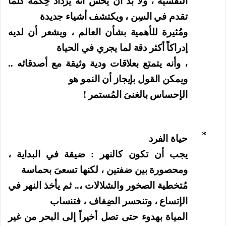
النفسية ، ولا بد أن يحس أنه يزداد حِكمة كلما
تقدم في السِن ، ويكتشف أشياء جديدة
ومُثيرة للأهمية بشأن العالم ، ويشعر أن لديه
إدراكاً أكثر دقة لما يجري في الحياة
، وأنه يتمتع بعلاقات ودية وثيقة مع أصدقائه ..
ويمكن القول بإيجاز أن النمو هو
الإحساس بالغنىَ المُستمر !
*
حياة الفرد
يجب أن تكون كالنهر : ضيقة في البداية ،
ومحصورة بين ضفتين ، لكنها تسعىَ بحماسة
مُتخطية الصخور والشلالات ،.. ثم يأخذ النهر في
الإتساع ، وتنحسر الضِفاف ، فتنساب
المياة بهدوء حتى تصل أخيراً إلى البحر من غير