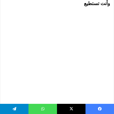
وأنت تستطيع
يسبوك
‫X
واتساب
تيلقرام