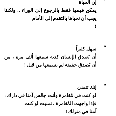
*
إن الحياة
يمكن فهمها فقط بالرجوع إلىَ الوراء .. ولكننا
يجب أن نحياها بالتقدم إلىَ الأمام
!
*
سهل كثيراً
أن يُصدق الإنسان كذبة سمعها ألف مرة ، من
أن يُصدق حقيقة لم يسمعها من قبل !
*
إنك تتمنىَ
لو كنت في مُغامرة وأنت جالس آمنا في دارك ،
فإذا واجهت المُغامرة ، تمنيت لو كنت
آمنا في منزلك !