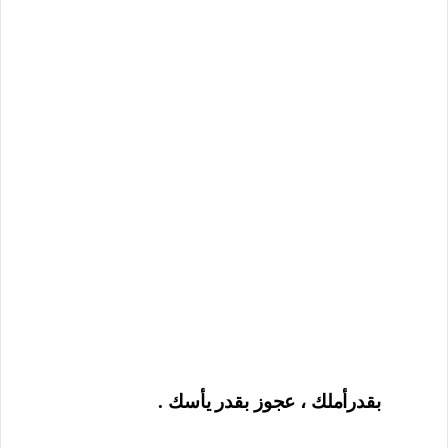
بقدرأملك ، عجوز بقدر يأسك .