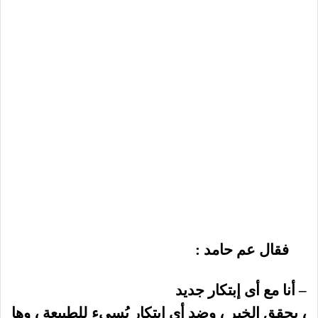
فقال عم حامد :
– أنا مع أى إبتكار جديد
، يحقق الخير ، وضد أى إبتكار يُسىء للطبيعة ، وها