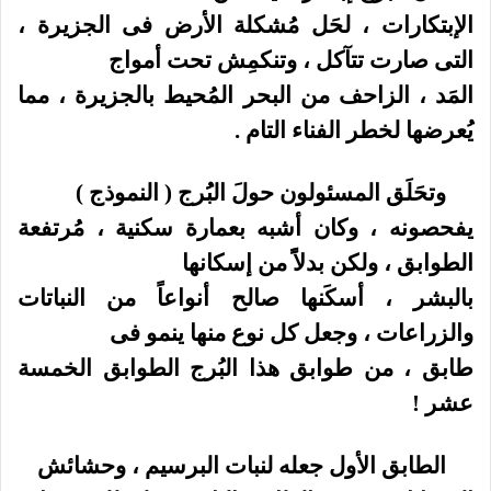
الإبتكارات ، لحَل مُشكلة الأرض فى الجزيرة ،
التى صارت تتآكل ، وتنكمِش تحت أمواج
المَد ، الزاحف من البحر المُحيط بالجزيرة ، مما
يُعرضها لخطر الفناء التام .
وتحَلَق المسئولون حولَ البُُرج ( النموذج )
يفحصونه ، وكان أشبه بعمارة سكنية ، مُرتفعة
الطوابق ، ولكن بدلاًً من إسكانها
بالبشر ، أسكَنها صالح أنواعاً من النباتات
والزراعات ، وجعل كل نوع منها ينمو فى
طابق ، من طوابق هذا البُرج الطوابق الخمسة
عشر !
الطابق الأول جعله لنبات البرسيم ، وحشائش