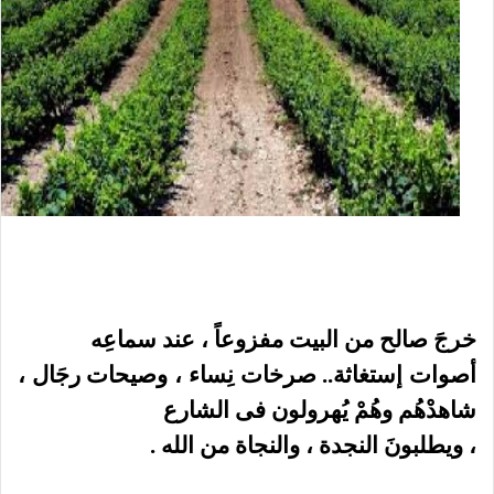
خرجَ صالح من البيت مفزوعاً ، عند سماعِه
أصوات إستغاثة.. صرخات نِساء ، وصيحات رجَال ،
شاهدْهُم وهُمْ يُهرولون فى الشارع
، ويطلبونَ النجدة ، والنجاة من الله .