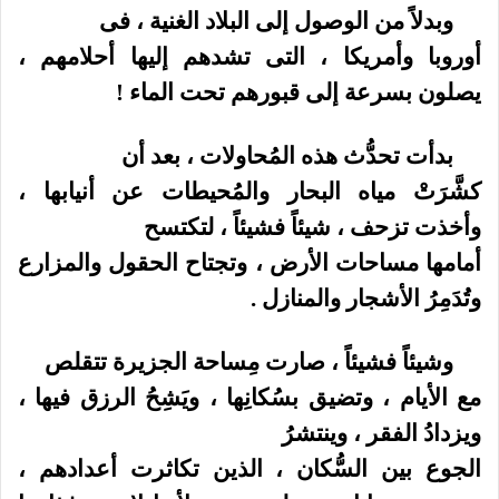
وبدلاً من الوصول إلى البلاد الغنية ، فى
أوروبا وأمريكا ، التى تشدهم إليها أحلامهم ،
يصلون بسرعة إلى قبورهم تحت الماء !
بدأت تحدُّث هذه المُحاولات ، بعد أن
كشَّرَتْ مياه البحار والمُحيطات عن أنيابها ،
وأخذت تزحف ، شيئاً فشيئاً ، لتكتسح
أمامها مساحات الأرض ، وتجتاح الحقول والمزارع
وتُدَمِرُ الأشجار والمنازل .
وشيئاً فشيئاً ، صارت مِساحة الجزيرة تتقلص
مع الأيام ، وتضيق بسُكانِها ، ويَشِحُ الرزق فيها ،
ويزدادُ الفقر ، وينتشرُ
الجوع بين السُّكان ، الذين تكاثرت أعدادهم ،