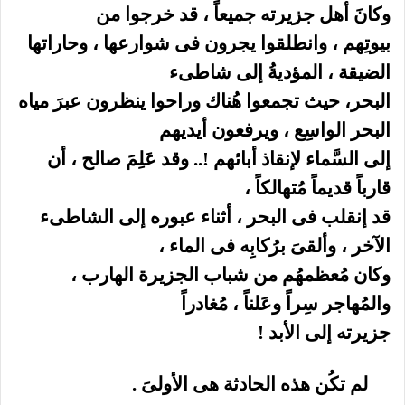
وكانَ أهل جزيرته جميعاً ، قد خرجوا من
بيوتِهم ، وانطلقوا يجرون فى شوارعها ، وحاراتها
الضيقة ، المؤديةُ إلى شاطىء
البحر، حيث تجمعوا هُناك وراحوا ينظرون عبرَ مياه
البحر الواسِع ، ويرفعون أيديهم
إلى السَّماء لإنقاذ أبائهم !.. وقد عَلِمَ صالح ، أن
قارباً قديماً مُتهالكاً ،
قد إنقلب فى البحر ، أثناء عبوره إلى الشاطىء
الآخر ، وألقىَ برُكابِه فى الماء ،
وكان مُعظمهُم من شباب الجزيرة الهارب ،
والمُهاجر سِراً وعَلناً ، مُغادراً
جزيرته إلى الأبد !
لم تكُن هذه الحادثة هى الأولىَ .