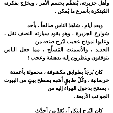
وأهل جزيرته، يُصَمِّم بحسم الأمر ، ويخرُج بفكرته
المُبتكرة بأسرع ما يُمكن .
وبعد أيام ، شاهَدْ الناس صالحاً ، بأحد
شوارع الجزيرة ، وهو يقود سيارته النصف نقل ،
وعليها نموذج عجيب لبُرج صنعه من
الحديد ، والأسمنت المُسلَّح ، مما جعل الناس
يتوقفون وينظرون إليه بدهشة وعجب !
كان بُرجَاً بطوابق مكشوفة ، محمولة بأعمدة
خرسانية ، وكُلْ طابقٍ أشبه بسطح بيتٍ من البيوت
، يسمَح بدخول الهواء إليه من
الجوانب الأربعة .
كان البُرج إبتكاراً ، يُعَدْ من أحدَّث