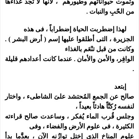
وتموت حيواناتهم وطيورهم
، لأنها لا تجد غذاءها
من الحّبِ والنبات .
لهذا إضطربت الحياة إضطراباً ، فى هذه
الجزيرة ، التى أطلقوا عليها إسم ( أرض البشر ) .
وكانت من قبل تنْعَم بالغذاء
الوافِر، والأمن والأمان . عندما كانت أعدادهم قليلة
.
إبتعد
صالح عن الجمع المُحتشد علىَ الشاطىء ، واختار
لنفسه رُكنَّاً هادئاً بعيداً ،
وجلس قُرب الماء يُفكر ، وساعدت صالح قراءته
الكثيرة ، فى علوم الأرض والفضاء ، وفى
علوم المناخ الذى إختل توازُنه الآن ، بعدََّما بدأ