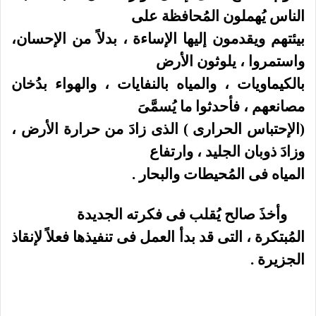
الناس يُهملون المُحافظة على
بيئتهم ويقدمون إليها الإساءة ، بدلاً من الإحسان،
واستمروا ، يلوثون الأرض
بالكيماويات ، والمياه بالنفايات ، والهواء بدُخان
مصانعهم ، فأحدثوا ما يُسمَّىَ
(الإحتباس الحرارى ) الذى زادَ من حرارة الأرض ،
وزادَ ذوبان الجليد ، وارتفاع
المياه فى المُحيطات والبحار .
وأخذَ صالح يُقلب فى فكرته الجديدة
المُبتكرة ، التى قد بدأ العمل فى تنفيذها فعلاً لإنقاذ
الجزيرة .