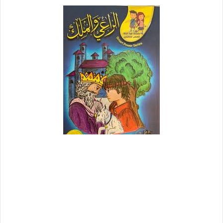
كان ملك من ملوك القدماء، يشتهر برغبته
الشديدة فى