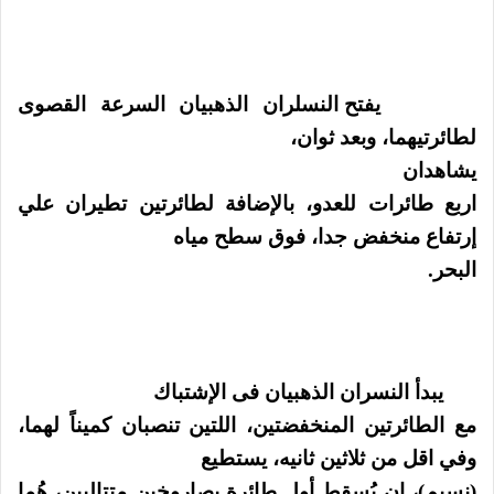
يفتح النسلران الذهبيان السرعة القصوى
لطائرتيهما، وبعد ثوان،
يشاهدان
اربع طائرات للعدو، بالإضافة لطائرتين تطيران علي
إرتفاع منخفض جدا، فوق سطح مياه
البحر.
يبدأ النسران الذهبيان فى الإشتباك
مع الطائرتين المنخفضتين، اللتين تنصبان كميناً لهما،
وفي اقل من ثلاثين ثانيه، يستطيع
(نسيم)، ان يُسقط أول طائرة بصاروخين متتاليين، هُما