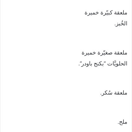
ملعقة كبيّرة خميرة
الخُبز.
ملعقة صغيّرة خميرة
الحلويَّات “بكنج باودر”.
ملعقة سُكر.
ملح.