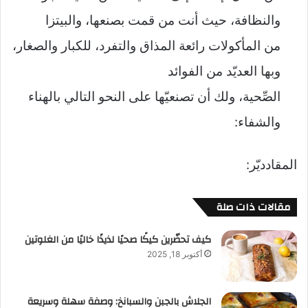
والنظافة، حيث أنت من قمت بصنعها، والبيتزا
من المأكولات رائعة المذاق والتفرد، للكبار والصغار،
وبها العديّد من الفوائد
الصِّحية، ولك أن تصنعيّها على النحو التالي بالهناء
والشفاء:
المقادديّر:
مقالات ذات صلة
كيف تحضّرين كيكًا صحيًا لذيذًا خاليًا من الغلوتين
أكتوبر 18, 2025
الجلاش بالجبن والسبانخ: وصفة سهلة وسريعة