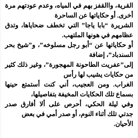
القرية، واالقفز بهم في المياه، وعدم عودتهم مرة
أخرى. أو حكاياتها عن الساحرة
الشريرة “بابا ياجا” التي تخطف ضحاياها، وتدق
عظامهم في هونها الملتهب.
أو حكاياتها عن “أبو رجل مسلوخه”، و”شيخ بحر
السندباد”، إضافة
إلى”عفريت الطاحونة المهجورة”، وغير ذلك كثير
من حكايات يشيب لها رأس
الغراب. ومن العجيب، أني كنت أستمتع حينها
بسماع تلك الحكايات المخيفة بتفاصيلها،
وفي ليلة الحكي، أحرص على ألا أفارق صدر
جدتي تلك أثناء النوم، أو صدر أمي في بعض
الأحيان.