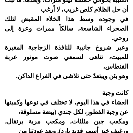
أن حل الظلام كلص غريب، لا أرغب
في وجوده وسط هذا الخلاء المقبض لتلك
الصحراء الشاسعة، سالكاً ممرات وعرة إلى
روحي.
وعبر شروخ جانبية للنافذة الزجاجية المغبرة
للمبيت، تناهى لسمعي صوت موتور عربة
الفنطاس،
وهو يئن ويبتعدً حتى تلاشى في الفراغ الداكن.
كانت وجبة
العشاء في هذا اليوم، لا تختلف في نوعها وكميتها
عن وجبة الفطور، لكل جندي (بيضة مسلوقة،
ومكعب جبن مثلثات، ومكعب مربة برتقال،
ورغيف خبز أسمر قديد بارد). وبعد عودتنا من