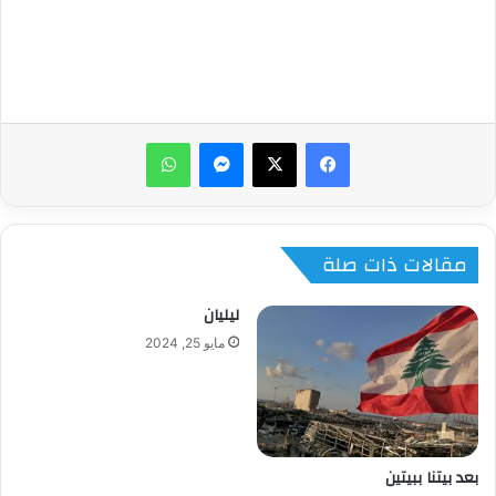
من أجواء روايتي “نقطة 14 مراقبة”
ماسنجر
واتساب
مقالات ذات صلة
ليليان
مايو 25, 2024
بعد بيتنا ببيتين