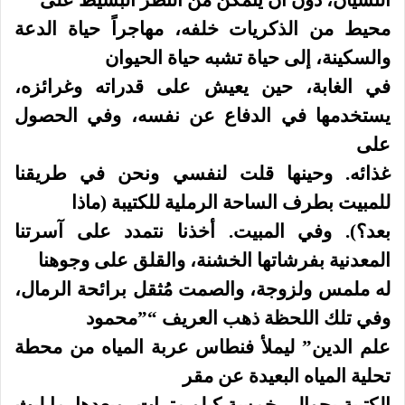
محيط من الذكريات خلفه، مهاجراً حياة الدعة
والسكينة، إلى حياة تشبه حياة الحيوان
في الغابة، حين يعيش على قدراته وغرائزه،
يستخدمها في الدفاع عن نفسه، وفي الحصول
على
غذائه. وحينها قلت لنفسي ونحن في طريقنا
للمبيت بطرف الساحة الرملية للكتيبة (ماذا
بعد؟). وفي المبيت. أخذنا نتمدد على آسرتنا
المعدنية بفرشاتها الخشنة، والقلق على وجوهنا
له ملمس ولزوجة، والصمت مُثقل برائحة الرمال،
وفي تلك اللحظة ذهب العريف “”محمود
علم الدين” ليملأ فنطاس عربة المياه من محطة
تحلية المياه البعيدة عن مقر
الكتيبة بحوالي خمسة كيلو مترات، وبعدها. ما لبث